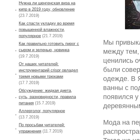
Нужна ли шенгенская виза на
кипр в 2019 году, обновление
(23.7.2019)
Как спасти укладку во время
повышенной влажности,
популярное
(21.7.2019)
Мы привыкл
Как правильно готовить пирог с
сыром и зеленью, новинка
между тем,
(19.7.2019)
ценились о
От наших читателей:
были совер
инструментарий crispr овладел
тремя новыми трюками
одежде. В 
(17.7.2019)
ванны с по
Обсуждение: жидкая диета,
появился у
суть, разновидности, правила
питания
(15.7.2019)
деревянны
Аллерголог, популярное
(13.7.2019)
Мода на пе
По просьбам читателей:
распростра
упражнения
(11.7.2019)