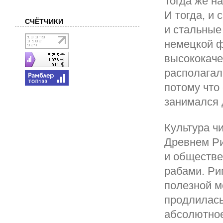
Тогда же н
И тогда, и
СЧЁТЧИКИ
и стальные
немецкой ф
высококаче
располагал
потому что
занимался 
Культура ч
Древнем Ри
и обществе
рабами. Ри
полезной м
продлилась
абсолютное