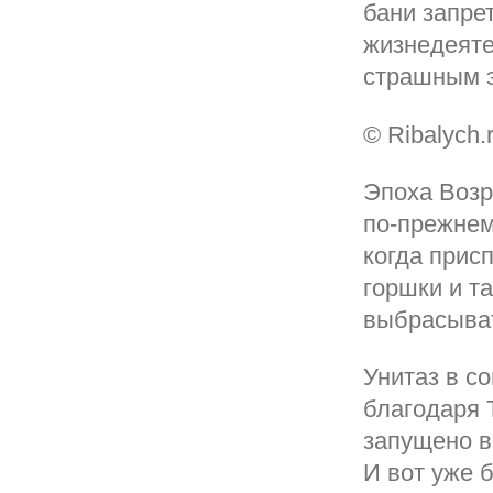
бани запре
жизнедеяте
страшным 
© Ribalych.
Эпоха Возр
по-прежнем
когда прис
горшки и т
выбрасыват
Унитаз в с
благодаря 
запущено в
И вот уже 