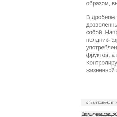
образом, в
В дробном 
дозволенны
собой. Нап
полдник- ф
употреблен
фруктов, а 
Контролиру
жизненной 
ОПУБЛИКОВАНО В Р
Предыдущая статья(О