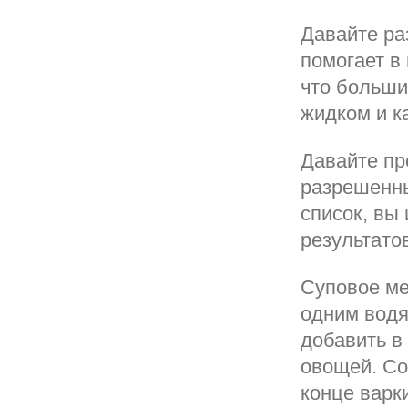
Давайте ра
помогает в
что больши
жидком и к
Давайте пр
разрешенны
список, вы
результато
Суповое ме
одним водя
добавить в
овощей. Со
конце варк