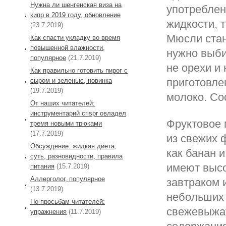
Нужна ли шенгенская виза на
употреблен
кипр в 2019 году, обновление
жидкости, т
(23.7.2019)
Мюсли стан
Как спасти укладку во время
повышенной влажности,
нужно выби
популярное
(21.7.2019)
не орехи и 
Как правильно готовить пирог с
приготовле
сыром и зеленью, новинка
(19.7.2019)
молоко. Со
От наших читателей:
инструментарий crispr овладел
Фруктовое 
тремя новыми трюками
(17.7.2019)
из свежих 
Обсуждение: жидкая диета,
как банан и
суть, разновидности, правила
имеют высо
питания
(15.7.2019)
Аллерголог, популярное
завтраком 
(13.7.2019)
небольших 
По просьбам читателей:
свежевыжат
упражнения
(11.7.2019)