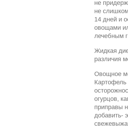
не придерж
не слишком
14 дней и 
овощами ил
лечебным г
Жидкая дие
различия м
Овощное ме
Картофель 
осторожнос
огурцов, к
приправы н
добавить- 
свежевыжат