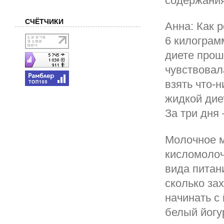
содержания
СЧЁТЧИКИ
Анна: Как 
6 килограмм
диете проше
чувствовал
взять что-н
жидкой диет
За три дня –
Молочное м
кисломолоч
вида питан
сколько за
начинать с
белый йогур