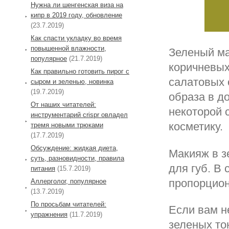
Нужна ли шенгенская виза на
кипр в 2019 году, обновление
(23.7.2019)
Как спасти укладку во время
повышенной влажности,
Зеленый ма
популярное
(21.7.2019)
коричневых
Как правильно готовить пирог с
салатовых 
сыром и зеленью, новинка
(19.7.2019)
образа в д
От наших читателей:
некоторой 
инструментарий crispr овладел
косметику.
тремя новыми трюками
(17.7.2019)
Обсуждение: жидкая диета,
Макияж в з
суть, разновидности, правила
для губ. В
питания
(15.7.2019)
пропорцион
Аллерголог, популярное
(13.7.2019)
По просьбам читателей:
Если вам н
упражнения
(11.7.2019)
зеленых то