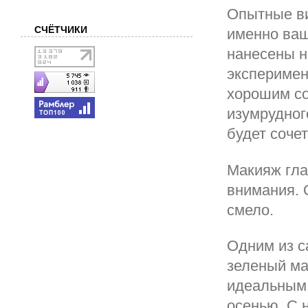
Опытные ви
СЧЁТЧИКИ
именно ваш
нанесены н
эксперимен
хорошим со
изумрудног
будет сочет
Макияж гла
внимания. 
смело.
Одним из с
зеленый ма
идеальным 
осенью. С 