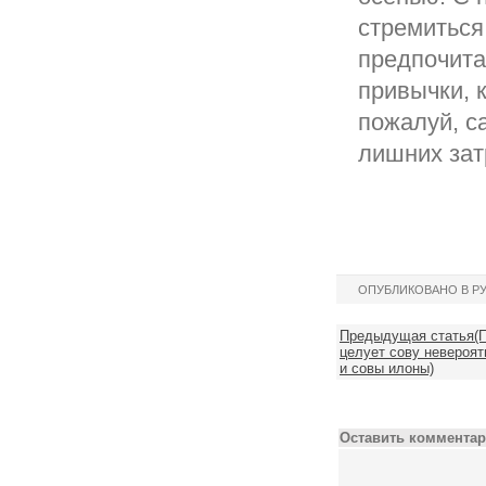
стремиться
предпочита
привычки, к
пожалуй, с
лишних зат
ОПУБЛИКОВАНО В Р
Предыдущая статья(По
целует сову невероя
и совы илоны)
Оставить комментар