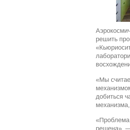
Аэрокосмич
решить пр
«Кьюриосит
лаборатори
восхождени
«Мы считае
механизмом
добиться ч
механизма,
«Проблема 
решена», —