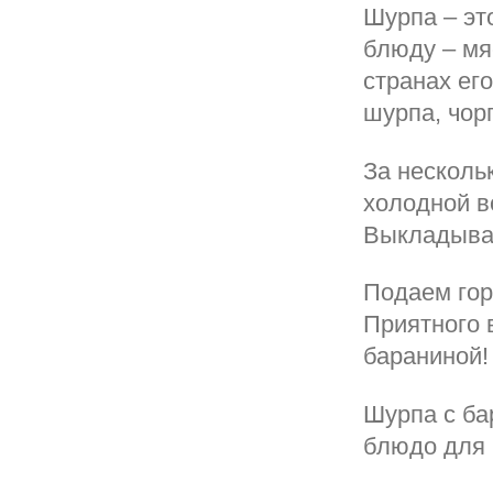
Шурпа – эт
блюду – мя
странах ег
шурпа, чорп
За несколь
холодной в
Выкладывае
Подаем гор
Приятного 
бараниной!
Шурпа с ба
блюдо для 