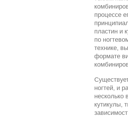
комбиниров
процессе е
принципиал
пластин и 
по ногтево
технике, в
формате ви
комбиниров
Существует
ногтей, и 
несколько 
кутикулы, 
зависимости