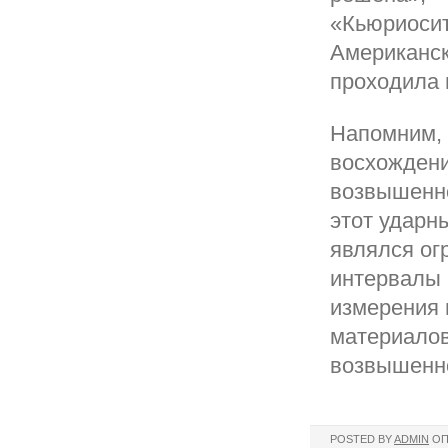
«Кьюриоси
Американск
проходила 
Напомним, 
восхождени
возвышенно
этот ударн
являлся ог
интервалы 
измерения 
материалов
возвышенно
POSTED BY
ADMIN
ОП