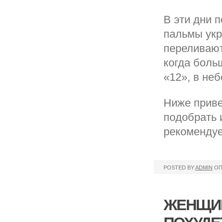
В эти дни 
пальмы ук
переливают
когда боль
«12», в не
Ниже приве
подобрать 
рекомендуе
POSTED BY
ADMIN
ОП
ЖЕНЩИН