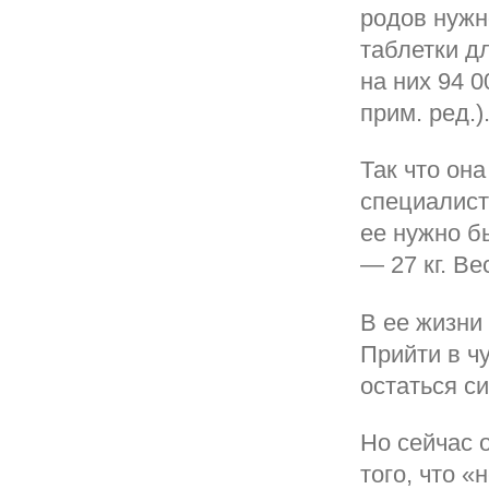
родов нужн
таблетки д
на них 94 
прим. ред.)
Так что он
специалист
ее нужно б
— 27 кг. В
В ее жизни
Прийти в ч
остаться си
Но сейчас 
того, что «