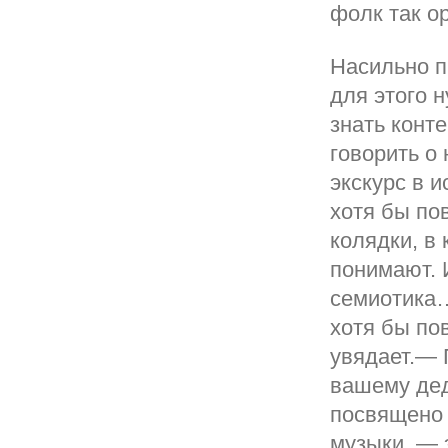
фолк так о
Насильно п
для этого 
знать конт
говорить о
экскурс в и
хотя бы по
колядки, в 
понимают. 
семиотика…
хотя бы по
увядает.— 
вашему дед
посвящено 
музыки, — 