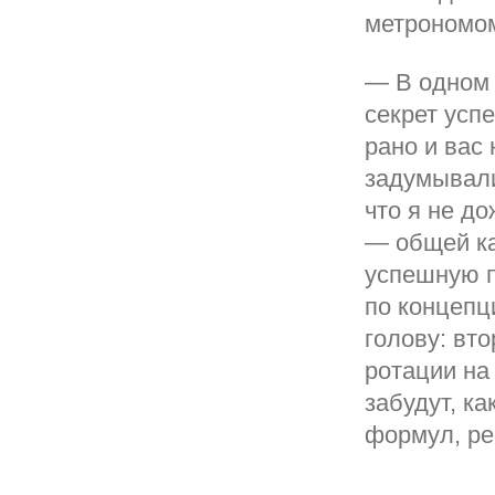
метрономом
— В одном 
секрет успе
рано и вас 
задумывали
что я не до
— общей ка
успешную п
по концепц
голову: вто
ротации на 
забудут, ка
формул, рец