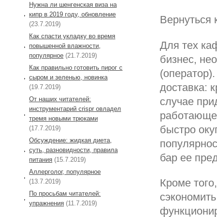
Нужна ли шенгенская виза на
кипр в 2019 году, обновление
Вернуться 
(23.7.2019)
Как спасти укладку во время
Для тех ка
повышенной влажности,
популярное
(21.7.2019)
бизнес, не
Как правильно готовить пирог с
(оператор)
сыром и зеленью, новинка
доставка: 
(19.7.2019)
От наших читателей:
случае при
инструментарий crispr овладел
работающем
тремя новыми трюками
быстро оку
(17.7.2019)
Обсуждение: жидкая диета,
популярнос
суть, разновидности, правила
бар ее пре
питания
(15.7.2019)
Аллерголог, популярное
Кроме того
(13.7.2019)
По просьбам читателей:
сэкономить
упражнения
(11.7.2019)
функционир