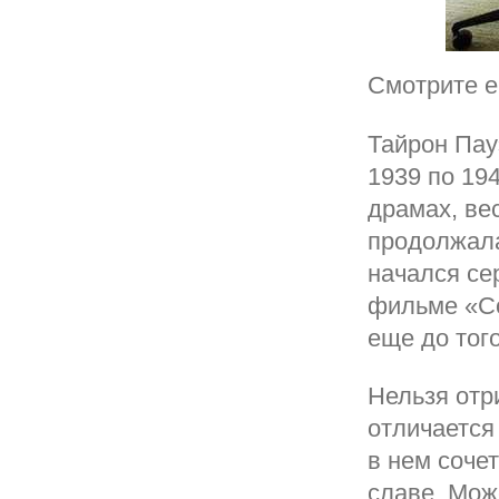
Смотрите е
Тайрон Пау
1939 по 194
драмах, ве
продолжалас
начался сер
фильме «Со
еще до того
Нельзя отр
отличается
в нем соче
славе. Мож