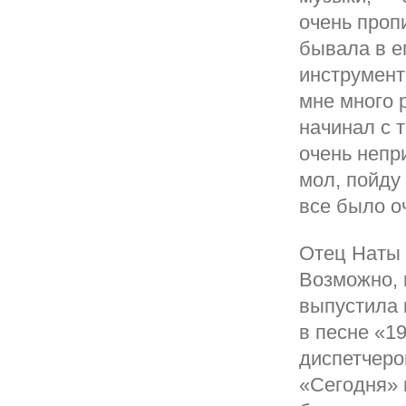
очень проп
бывала в е
инструмент
мне много 
начинал с т
очень непр
мол, пойду 
все было о
Отец Наты 
Возможно, 
выпустила 
в песне «1
диспетчеро
«Сегодня» 