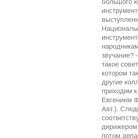
большого к
инструменто
выступлени
Националь
инструмент
народникам
звучание? 
такое сове
котором та
другие кол
приходим к
Евгением Ф
Авт.). След
соответств
дирижером:
потом дела