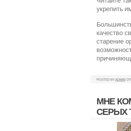
Читайте та
укрепить и
Большинств
качество с
старение о
возможност
причиняющи
POSTED BY
ADMIN
ОП
МНЕ КО
СЕРЫХ 