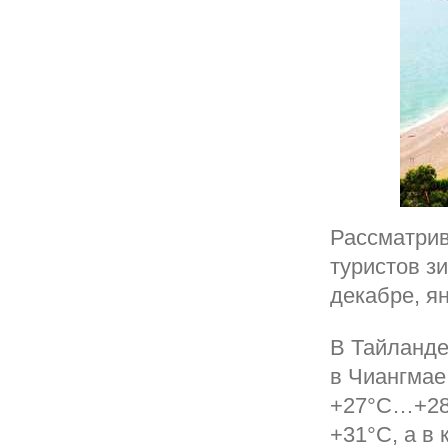
Рассматрив
туристов з
декабре, я
В Тайланде
в Чиангмае
+27°С…+28
+31°С, а в